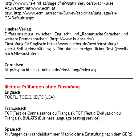
http://www.vhs-tirol.at/page.cfm?vpath=service/sprachkurse
Äquivalent mit
www.ecml.at
;
bzw.
http://www.ecml.at/Home/Survey/tabid/132/language/en-
GB/Default.aspx
Hueber Verlag
Differenziert u.a. zwischen „Englisch“ und „Romanische Sprachen und
weitere Fremdsprachen“ (
http://www.hueber.de/
)
Einstufung für Englisch:
http://www.hueber.de/next/einstufung/
zuerst Selbsteinschätzung -> führt dann zum eigentlichen Test (jeweils
nach Niveaustufen)
Cornelsen
http://sprachtest.cornelsen.de/einstufung/index.asp
Weitere Prüfungen ohne Einstufung
Englisch
TOEFL, TOEIC, IELTS (USA)
Französisch
TCF (Test de Connaissance du Français), TEF (Test d’Evaluation du
Français), BULATS (Business language testing service)
Spanisch
Prüfungen der Handelskammer Madrid
ohne
Einstufung nach dem GERS: