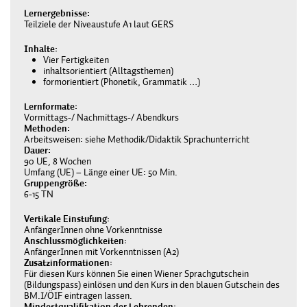
Lernergebnisse
Teilziele der Niveaustufe A1 laut GERS
Inhalte
Vier Fertigkeiten
inhaltsorientiert (Alltagsthemen)
formorientiert (Phonetik, Grammatik …)
Lernformate
Vormittags-/ Nachmittags-/ Abendkurs
Methoden
Arbeitsweisen: siehe Methodik/Didaktik Sprachunterricht
Dauer
90 UE, 8 Wochen
Umfang (UE) – Länge einer UE: 50 Min.
Gruppengröße
6-15 TN
Vertikale Einstufung
AnfängerInnen ohne Vorkenntnisse
Anschlussmöglichkeiten
AnfängerInnen mit Vorkenntnissen (A2)
Zusatzinformationen
Für diesen Kurs können Sie einen Wiener Sprachgutschein
(Bildungspass) einlösen und den Kurs in den blauen Gutschein des
BM.I/ÖIF eintragen lassen.
Mindestqualifikation der Lehrenden