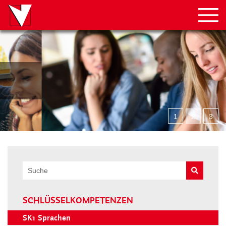
1
2
3
SCHLÜSSELKOMPETENZEN
SK1
Sprachen