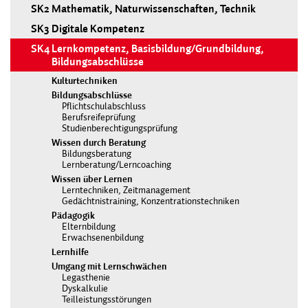
SK2
Mathematik, Naturwissenschaften, Technik
SK3
Digitale Kompetenz
SK4
Lernkompetenz, Basisbildung/Grundbildung,
Bildungsabschlüsse
Kulturtechniken
Bildungsabschlüsse
Pflichtschulabschluss
Berufsreifeprüfung
Studienberechtigungsprüfung
Wissen durch Beratung
Bildungsberatung
Lernberatung/Lerncoaching
Wissen über Lernen
Lerntechniken, Zeitmanagement
Gedächtnistraining, Konzentrationstechniken
Pädagogik
Elternbildung
Erwachsenenbildung
Lernhilfe
Umgang mit Lernschwächen
Legasthenie
Dyskalkulie
Teilleistungsstörungen