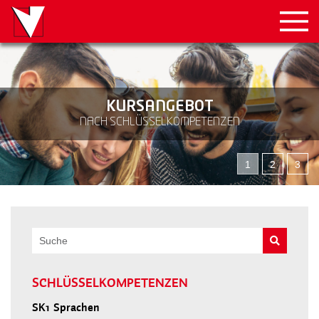
KURSANGEBOT
NACH SCHLÜSSELKOMPETENZEN
1
2
3
SCHLÜSSELKOMPETENZEN
SK1
Sprachen